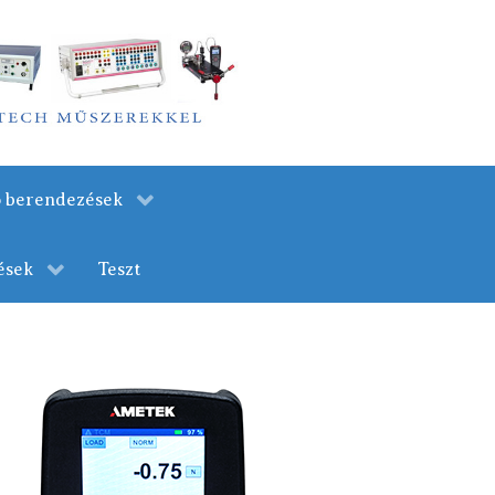
ló berendezések
ések
Teszt