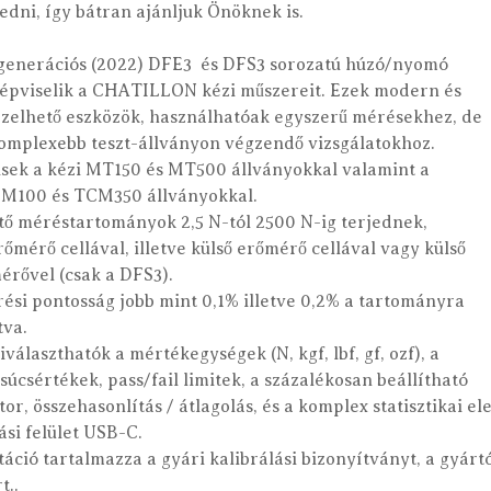
 fedni, így bátran ajánljuk Önöknek is.
 generációs (2022) DFE3 és DFS3 sorozatú húzó/nyomó
épviselik a CHATILLON kézi műszereit. Ezek modern és
zelhető eszközök, használhatóak egyszerű mérésekhez, de
komplexebb teszt-állványon végzendő vizsgálatokhoz.
isek a kézi MT150 és MT500 állványokkal valamint a
M100 és TCM350 állványokkal.
tő méréstartományok 2,5 N-tól 2500 N-ig terjednek,
rőmérő cellával, illetve külső erőmérő cellával vagy külső
rővel (csak a DFS3).
ési pontosság jobb mint 0,1% illetve 0,2% a tartományra
tva.
iválaszthatók a mértékegységek (N, kgf, lbf, gf, ozf), a
súcsértékek, pass/fail limitek, a százalékosan beállítható
tor, összehasonlítás / átlagolás, és a komplex statisztikai 
ási felület USB-C.
ció tartalmazza a gyári kalibrálási bizonyítványt, a gyártó
t..