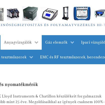
Anyagvizsgálók
Gáz elemzők
Ipari vizsgá
s tesztműszerek
EMC és RF tesztműszerek, berendez
 és nyomatékmérők
Lloyd Instruments & Chatillon készülékeit forgalmazzuk
több mint 25 éve. Megoldásaikkal az igények csaknem 100%-