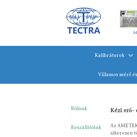
Kalibrátorok
Villamos mérő é
Rólunk
Kézi erő-
Az AMETEK 
Beszállítóink
sikeresen 