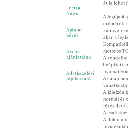
át le lehet
Tectra
News
A legújabb
erőmérők k
Ajánlat
könnyen ke
kérés
akár a leg
Kompatibil
motoros TC
Akciós
ajánlataink
A rendelhe
beépített e
nyomatékmé
Adatkezelési
Az alap mér
tájékoztató
vonatkozta
A kijelzőn k
normál és c
törés detek
A csatlakoz
A dokumentá
termékekér