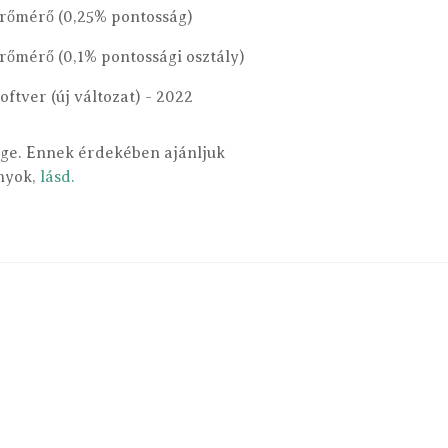
 erőmérő (0,25% pontosság)
erőmérő (0,1% pontossági osztály)
oftver (új változat) - 2022
ége. Ennek érdekében ajánljuk
ányok,
lásd.