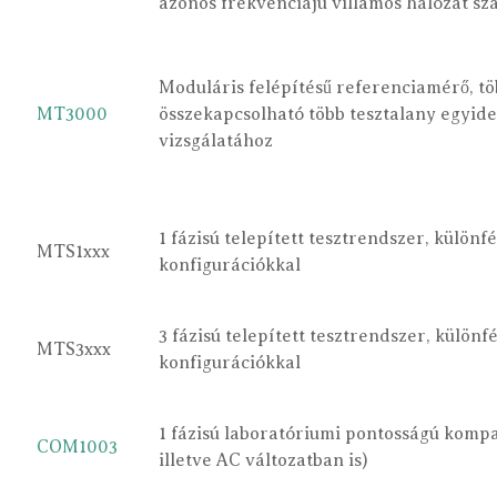
azonos frekvenciájú villamos hálózat s
Moduláris felépítésű referenciamérő, tö
MT3000
összekapcsolható több tesztalany egyide
vizsgálatához
1 fázisú telepített tesztrendszer, különfé
MTS1xxx
konfigurációkkal
3 fázisú telepített tesztrendszer, különf
MTS3xxx
konfigurációkkal
1 fázisú laboratóriumi pontosságú komp
COM1003
illetve AC változatban is)