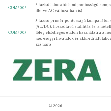
3 fázisú laboratóriumi pontosságú komp
COM3003
illetve AC változatban is)
3 fázisú primér pontosságú komparátor 
(AC/DC), hosszútávú stalilitás és ismétel
COM5003
főleg elsődleges etalon használatra a ne
mérésügyi hivatalok és akkreditált lab
számára
© 2026