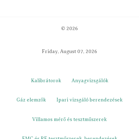
© 2026
Friday, August 07, 2026
Kalibrátorok
Anyagvizsgálók
Gáz elemzők
Ipari vizsgáló berendezések
Villamos mérő és tesztműszerek
EMC és RF tesztműszerek, berendezések