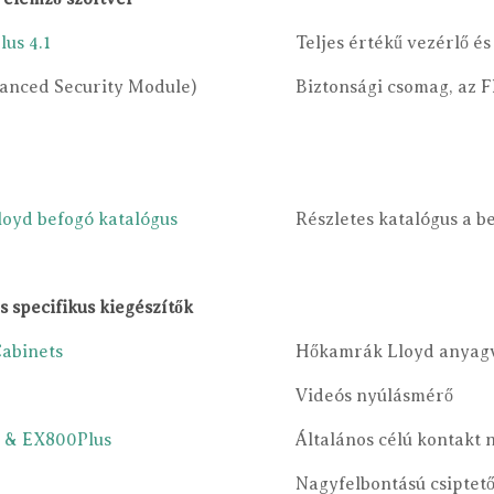
us 4.1
Teljes értékű vezérlő é
nced Security Module)
Biztonsági csomag, az 
oyd befogó katalógus
Részletes katalógus a b
 specifikus kiegészítők
abinets
Hőkamrák Lloyd anyagv
Videós nyúlásmérő
 & EX800Plus
Általános célú kontakt
Nagyfelbontású csiptet