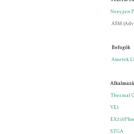
Nexygen Pl
ASM (Adva
Befogók
Ametek Ll
Alkalmazás
Thermal C
VE1
EX250Plus
STGA