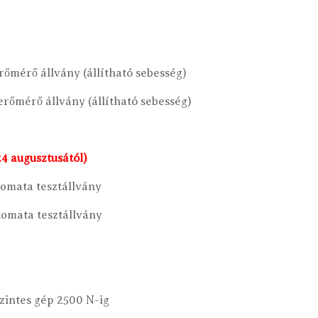
őmérő állvány (állítható sebesség)
rőmérő állvány (állítható sebesség)
24 augusztusától)
tomata tesztállvány
tomata tesztállvány
szintes gép 2500 N-ig