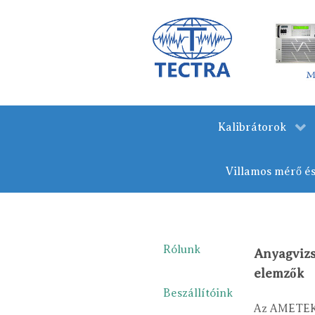
Kalibrátorok
Villamos mérő é
Rólunk
Anyagvizs
elemzők
Beszállítóink
Az AMETEK 