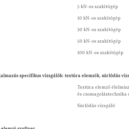
5 kN-os szakítógép
10 kN-os szakítógép
30 kN-os szakítógép
50 kN-os szakítógép
100 kN-os szakítógép
lmazás specifikus vizsgálók: textúra elemzők, súrlódás viz
Textúra elemző élelmisz
és csomagolástechnika
Súrlódás vizsgáló
 elemző szoftver