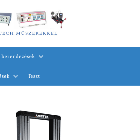
ló berendezések
ések
Teszt