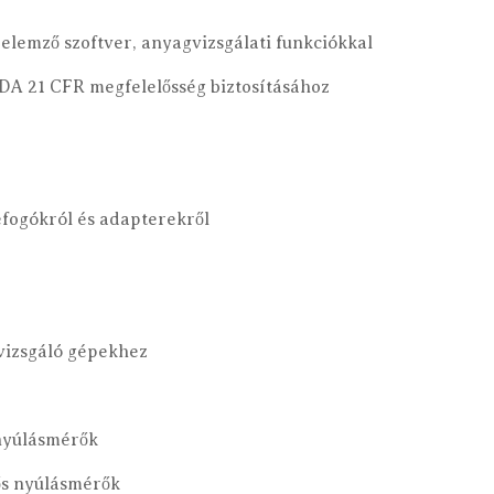
s elemző szoftver, anyagvizsgálati funkciókkal
FDA 21 CFR megfelelősség biztosításához
efogókról és adapterekről
izsgáló gépekhez
 nyúlásmérők
ős nyúlásmérők