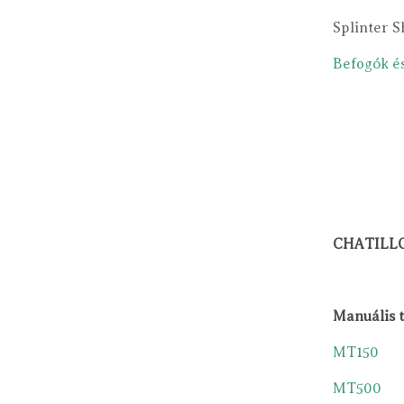
Splinter S
Befogók é
CHATILLO
Manuális 
MT150
MT500