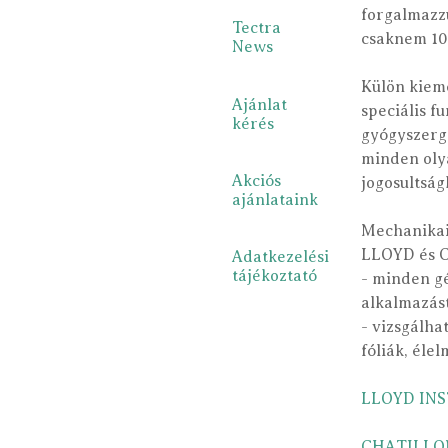
forgalmazzu
Tectra
csaknem 100
News
Külön kieme
Ajánlat
speciális fu
kérés
gyógyszergy
minden olya
Akciós
jogosultsá
ajánlataink
Mechanikai 
LLOYD és C
Adatkezelési
tájékoztató
- minden gé
alkalmazást
- vizsgálha
fóliák, éle
LLOYD INS
CHATILLON