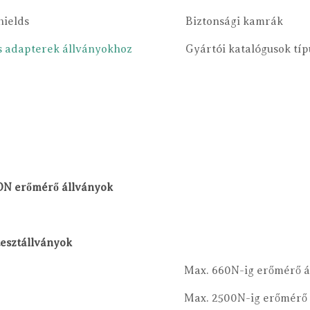
hields
Biztonsági kamrák
s adapterek állványokhoz
Gyártói katalógusok típ
N erőmérő állványok
tesztállványok
Max. 660N-ig erőmérő ál
Max. 2500N-ig erőmérő á