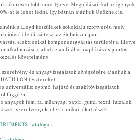
k sikeresen több mint 15 éve. Megoldásaikkal az igények
%-át le lehet fedni, így bátran ajánljuk Önöknek is.
lnénk a Lloyd készülékek sokoldalú szoftverét, mely
nkcióival ideálissá teszi az élelmiszeripar,
ártás, elektronikai komponensgyártás területére, illetve
n alkalmazásra, ahol az auditálás, naplózás és pontos
gkezelés követelmény.
szerelvény és anyagvizsgálatok elvégzésére ajánljuk a
HATILLON tesztereket:
p univerzális: nyomó, hajlító és szakítóvizsgálatok
ól függően;
tó anyagok:fém, fa, műanyag, papír, gumi, textil, huzalok,
lmiszer, szerelvények, elektronikai alkatrészek.
TRUMENTS katalógus
 katalógus