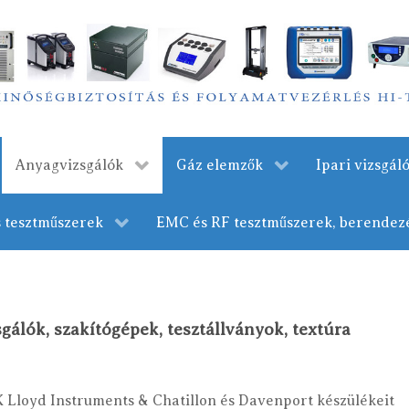
Anyagvizsgálók
Gáz elemzők
Ipari vizsgá
s tesztműszerek
EMC és RF tesztműszerek, berendez
gálók, szakítógépek, tesztállványok, textúra
Lloyd Instruments & Chatillon és Davenport készülékeit