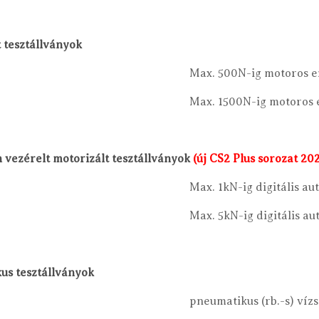
 tesztállványok
Max. 500N-ig motoros er
Max. 1500N-ig motoros e
n vezérelt motorizált tesztállványok
(új CS2 Plus sorozat 20
Max. 1kN-ig digitális au
Max. 5kN-ig digitális au
us tesztállványok
pneumatikus (rb.-s) víz