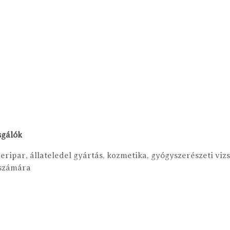
sgálók
eripar, állateledel gyártás, kozmetika, gyógyszerészeti viz
 számára