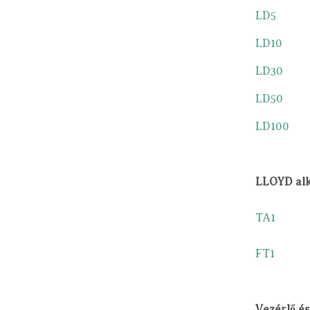
LD5
LD10
LD30
LD50
LD100
LLOYD alka
TA1
FT1
Vezérlő és