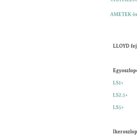
AMETEK öss
LLOYD fej
Egyoszlop
LS1+
LS2.5+
LS5+
Ikeroszlo