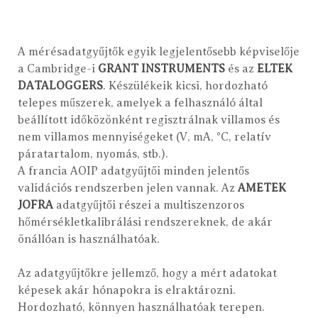
A mérésadatgyűjtők egyik legjelentősebb képviselője
a Cambridge-i
GRANT INSTRUMENTS
és az
ELTEK
DATALOGGERS
. Készülékeik kicsi, hordozható
telepes műszerek, amelyek a felhasználó által
beállított időközönként regisztrálnak villamos és
nem villamos mennyiségeket (V, mA, °C, relatív
páratartalom, nyomás, stb.).
A francia AOIP adatgyűjtői minden jelentős
validációs rendszerben jelen vannak. Az
AMETEK
JOFRA
adatgyűjtői részei a multiszenzoros
hőmérsékletkalibrálási rendszereknek, de akár
önállóan is használhatóak.
Az adatgyűjtőkre jellemző, hogy a mért adatokat
képesek akár hónapokra is elraktározni.
Hordozható, könnyen használhatóak terepen.