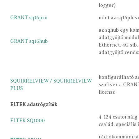
logger)
GRANT sq16pro
mint az sq16plus 
az sqhub egy ko
adatgyűjtő modulo
GRANT sq16hub
Ethernet, 4G stb.
adatgyűjtő rend
konfigurálható ad
SQUIRRELVIEW / SQUIRRELVIEW
szoftver a GRANT
PLUS
licensz
ELTEK adatrögzítők
4-124 csatornáig
ELTEK SQ1000
család, speciális
rádiókommuniká