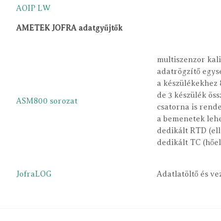
AOIP LW
AMETEK JOFRA adatgyűjtők
multiszenzor kal
adatrögzítő egys
a készülékekhez 
de 3 készülék öss
ASM800 sorozat
csatorna is rende
a bemenetek lehe
dedikált RTD (el
dedikált TC (hőe
JofraLOG
Adatlatöltő és ve