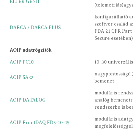
ELTEK GENII
(telemetriás)agy
konfigurálható ad
szoftver család 
DARCA / DARCA PLUS
FDA 21 CFR Part 
Secure esetében)
AOIP adatrögzítők
AOIP PC10
10-30 univerzáli
nagypontosságú 3
AOIP SA32
bemenet
moduláris rendsz
AOIP DATALOG
analóg bemenetre
rendszerbe is be
moduláris adatg
AOIP FrontDAQ FD5-10-15
megfelelősséggel