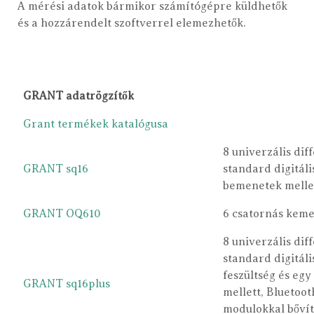
A mérési adatok bármikor számítógépre küldhetők
és a hozzárendelt szoftverrel elemezhetők.
GRANT adatrögzítők
Grant termékek katalógusa
8 univerzális dif
GRANT sq16
standard digitál
bemenetek mellet
GRANT OQ610
6 csatornás keme
8 univerzális dif
standard digitál
feszültség és eg
GRANT sq16plus
mellett, Bluetoot
modulokkal bővít